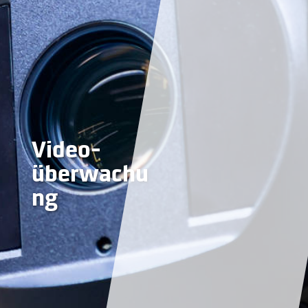
Video­
überwachu
ng