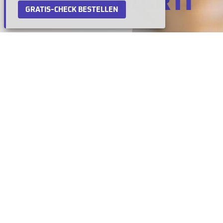
GRATIS-CHECK BESTELLEN
Jederzeit wissen, was um Sie
herum passiert …
Ob versteckt oder offen, fest positioniert oder
ferngesteuert, manuell oder automatisch
gesteuert, permanent oder ereignisgesteuert –
Videokameras überwachen zuverlässig den
Aussen- und Innenbereich Ihres Heims und Ihres
Unternehmens.
Mit einer gut geplanten und intelligent
platzierten Videoanlage ist die Identifizierung
ungebetener, krimineller Gäste und die
entsprechende Alarmüberwachung effektiv.